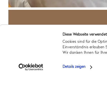
ABOUT
Diese Webseite verwendet
Schöne, moderne Zimmer mit zwei
Cookies sind für die Opti
Einzelbetten, Fenstersitz,
Einverständnis erlauben 
Badewanne, Klimaanlage, Teekocher und
Wir danken Ihnen für Ihr
voll bestückter Minibar mit kostenlosen
alkoholfreien Getränken, Safe mit interner
Stromversorgung, Fernseher, kostenlosem
Details zeigen
Highspeed-Internet, Telefon,
KONTAKT
HAŠTALSKÁ 14, 110 00 PRAG 1,
+420 2
Kosmetikspiegel und großem Kleiderschrank
mit Kofferablage. Luxuriöse Kosmetik.
Gäste: 2
Bett: 160 cm