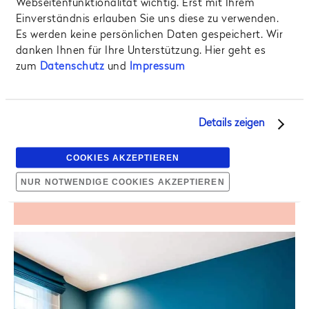
LEISTUNGEN
Webseitenfunktionalität wichtig. Erst mit Ihrem
Einverständnis erlauben Sie uns diese zu verwenden.
Es werden keine persönlichen Daten gespeichert. Wir
In der Buchung oder auf Anfrage enthalten
danken Ihnen für Ihre Unterstützung. Hier geht es
WI‑FI • Flachbildfernseher • Täglicher
zum
Datenschutz
und
Impressum
Reinigungsservice • 24-Stunden-
Zimmerservice • Später Check-out nach
Verfügbarkeit • Fitnesseinrichtungen
(außerhalb des Standorts) • Concierge-
Details zeigen
Service • Tageszeitungen •
Rollstuhlfreundlich • Kinderbett • Joggen
COOKIES AKZEPTIEREN
am Morgen • Haustieraufenthalt kostenlos
NUR NOTWENDIGE COOKIES AKZEPTIEREN